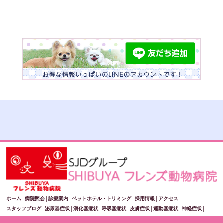
ホーム
│
病院照会
│
診療案内
│
ペットホテル・トリミング
│
採用情報
│
アクセス
│
スタッフブログ
│
泌尿器症状
│
消化器症状
│
呼吸器症状
│
皮膚症状
│
運動器症状
│
神経症状
│