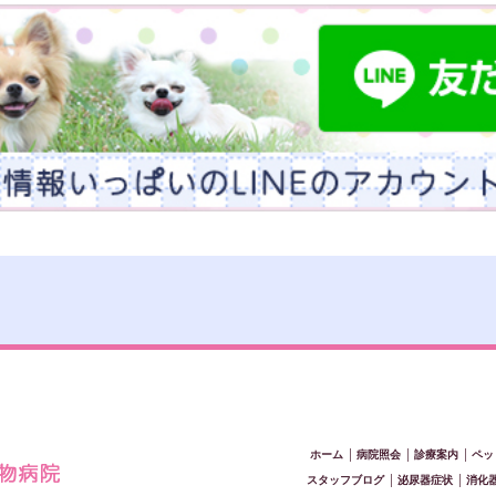
ホーム
│
病院照会
│
診療案内
│
ペッ
スタッフブログ
│
泌尿器症状
│
消化