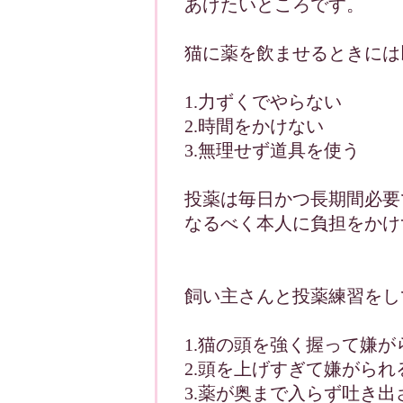
あげたいところです。
猫に薬を飲ませるときには
1.力ずくでやらない
2.時間をかけない
3.無理せず道具を使う
投薬は毎日かつ長期間必要
なるべく本人に負担をかけ
飼い主さんと投薬練習をし
1.猫の頭を強く握って嫌が
2.頭を上げすぎて嫌がられ
3.薬が奥まで入らず吐き出