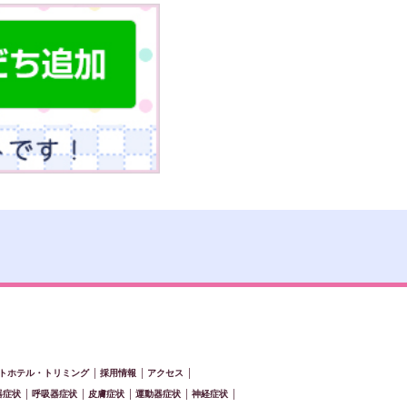
トホテル・トリミング
│
採用情報
│
アクセス
│
器症状
│
呼吸器症状
│
皮膚症状
│
運動器症状
│
神経症状
│