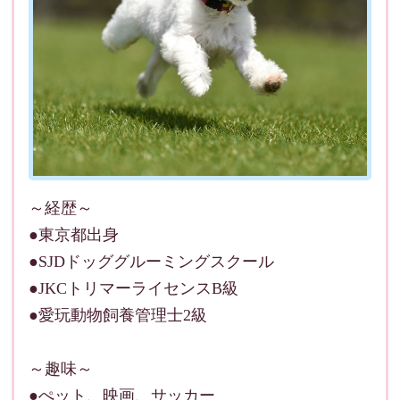
～経歴～
●東京都出身
●SJDドッググルーミングスクール
●JKCトリマーライセンスB級
●愛玩動物飼養管理士2級
～趣味～
●ぺット、映画、サッカー