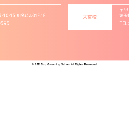
〒33
0-15 川名ビルB1F,1F
埼玉
大宮校
0395
TEL
© SJD Dog Grooming School All Rights Reserved.