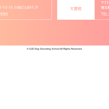
〒33
0-15 川名ビルB1F,1F
埼玉
大宮校
0395
TEL
© SJD Dog Grooming School All Rights Reserved.